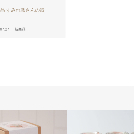
品 すみれ窯さんの器
07.27
新商品