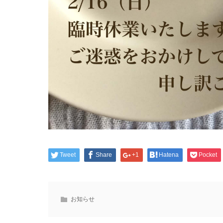
Tweet
Share
+1
Hatena
Pocket
お知らせ