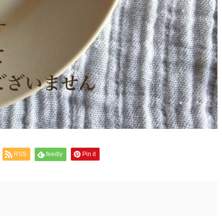
RSS
feedly
Pin it