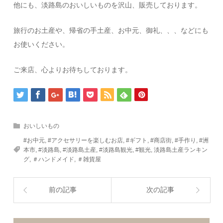
他にも、淡路島のおいしいものを沢山、販売しております。
旅行のお土産や、帰省の手土産、お中元、御礼、、、などにも
お使いください。
ご来店、心よりお待ちしております。
おいしいもの
#お中元
,
#アクセサリーを楽しむお店
,
#ギフト
,
#商店街
,
#手作り
,
#洲
本市
,
#淡路島
,
#淡路島土産
,
#淡路島観光
,
#観光
,
淡路島土産ランキン
グ
,
＃ハンドメイド
,
＃雑貨屋
前の記事
次の記事