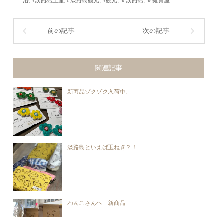
浴
,
#淡路島土産
,
#淡路島観光
,
#観光
,
＃淡路島
,
＃雑貨屋
前の記事
次の記事
関連記事
新商品ゾクゾク入荷中。
淡路島といえば玉ねぎ？！
わんこさんへ 新商品