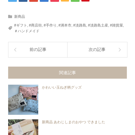
新商品
#ギフト
,
#商店街
,
#手作り
,
#洲本市
,
#淡路島
,
#淡路島土産
,
#雑貨屋
,
＃ハンドメイド
前の記事
次の記事
関連記事
かわいい玉ねぎ柄グッズ
新商品 あわじしまのおやつ できました