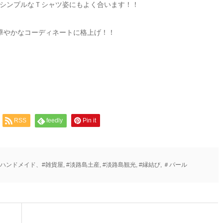
シンプルなＴシャツ姿にもよく合います！！
華やかなコーディネートに格上げ！！
RSS
feedly
Pin it
#ハンドメイド、#雑貨屋
,
#淡路島土産
,
#淡路島観光
,
#縁結び
,
＃パール