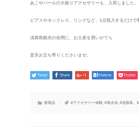
あこやパールの大振りアクセサリーも、入荷しました。
ピアスやネックレス、リングなど、1点投入するだけで
淡路島観光の合間に、お土産を買いがてら
是非お立ち寄りくださいませ。
Tweet
Share
+1
Hatena
Pocket
新商品
#アクセサリー体験
,
#海水浴
,
#淡路島、